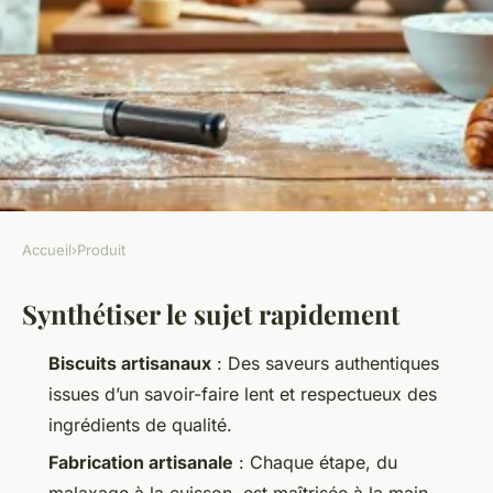
Accueil
›
Produit
PRODUIT
Synthétiser le sujet rapidement
Les secrets de la biscuiterie
artisanale : une saveur
Biscuits artisanaux
: Des saveurs authentiques
inégalée
issues d’un savoir-faire lent et respectueux des
ingrédients de qualité.
Amable
•
26/03/2026 14:48
•
10 min de lecture
Fabrication artisanale
: Chaque étape, du