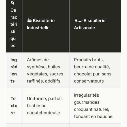
🌀
Ca
rac
🏭 Biscuiterie
👩‍🍳 Biscuiterie
téri
Industrielle
Artisanale
sti
qu
es
Ing
Arômes de
Produits bruts,
réd
synthèse, huiles
beurre de qualité,
ien
végétales, sucres
chocolat pur, sans
ts
raffinés, additifs
conservateurs
Irregularités
Te
Uniforme, parfois
gourmandes,
xtu
friable ou
croquant naturel,
re
caoutchouteuse
fondant en bouche