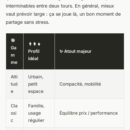
interminables entre deux tours. En général, mieux
vaut prévoir large : ça se joue là, un bon moment de
partage sans stress.
🎯
👨‍👩‍👧
Ga
Profil
✨ Atout majeur
m
idéal
me
Atti
Urbain,
tud
petit
Compacité, mobilité
e
espace
Cla
Famille,
ssi
usage
Équilibre prix / performance
c
régulier