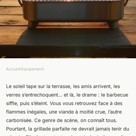
Accueil
›
Equipement
EQUIPEMENT
Barbecue Campingaz :
Le soleil tape sur la terrasse, les amis arrivent, les
verres s’entrechoquent… et là, le drame : le barbecue
performance et qualité pour
siffle, puis s’éteint. Vous vous retrouvez face à des
vos grillades
flammes inégales, une viande à moitié crue, l’autre
carbonisée. Ce genre de scène, on connaît tous.
Jean-Guillaume
•
10/05/2026 10:23
•
9 min de lecture
Pourtant, la grillade parfaite ne devrait jamais tenir du