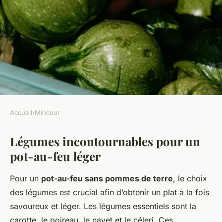
Accueil
›
Minceur
MINCEUR
Légumes incontournables pour un
Découvrez les légumes
pot-au-feu léger
essentiels pour un pot-au-feu
léger et savoureux sans
Pour un
pot-au-feu sans pommes de terre
, le choix
pommes de terre !
des légumes est crucial afin d’obtenir un plat à la fois
savoureux et léger. Les légumes essentiels sont la
Owen
•
22 avril 2025
•
7 min de lecture
carotte, le poireau, le navet et le céleri. Ces